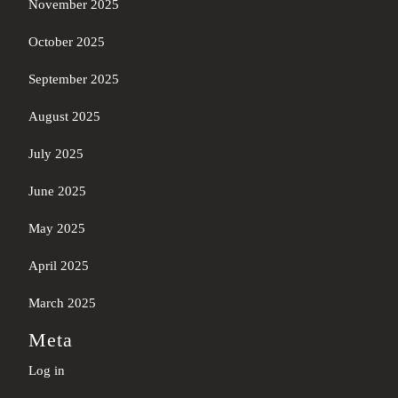
November 2025
October 2025
September 2025
August 2025
July 2025
June 2025
May 2025
April 2025
March 2025
Meta
Log in