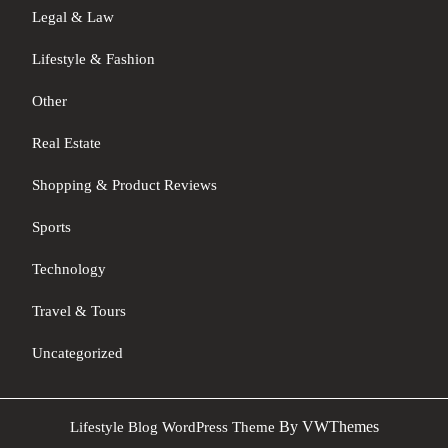
Legal & Law
Lifestyle & Fashion
Other
Real Estate
Shopping & Product Reviews
Sports
Technology
Travel & Tours
Uncategorized
Sc
By VWThemes
Lifestyle Blog WordPress Theme
U