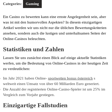
Categories:
Gaming
Ein Casino zu bewerten kann eine ernste Angelegenheit sein, aber
was ist mit den humorvollen Aspekten? In diesem einzigartigen
Artikel werden wir uns nicht nur die üblichen Bewertungskriterien
ansehen, sondern auch die lustigen und unterhaltsamen Seiten der
Online-Casinos beleuchten.
Statistiken und Zahlen
Lassen Sie uns zunächst einen Blick auf einige aktuelle Statistiken
werfen, um die Bedeutung von Online-Casinos in der heutigen Zeit
zu verdeutlichen:
Im Jahr 2021 haben Online-
sportwetten bonus österreich
s
weltweit einen Umsatz von über 60 Milliarden Euro generiert.
Die Anzahl der registrierten Online-Casino-Spieler ist um 25% im
Vergleich zum Vorjahr gestiegen.
Einzigartige Fallstudien