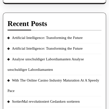
Recent Posts
Artificial Intelligence: Transforming the Future
Artificial Intelligence: Transforming the Future
Analyse unschuldiger Labordiamanten Analyse
unschuldiger Labordiamanten
With The Online Casino Industry Maturation At A Speedy
Pace
SortierMal revolutioniert Gedanken sortieren