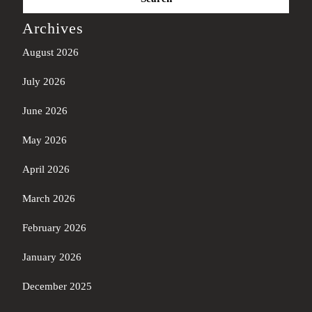
Archives
August 2026
July 2026
June 2026
May 2026
April 2026
March 2026
February 2026
January 2026
December 2025