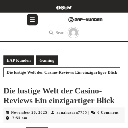
Skip
to
content
Skip
to
Search
content
EAP Kunden
Gaming
Die lustige Welt der Casino-Reviews Ein einzigartiger Blick
Die lustige Welt der Casino-
Reviews Ein einzigartiger Blick
November
ranahassan7755
November 20, 2025
ranahassan7755
0 Comment
|
|
|
20,
7:55 am
2025