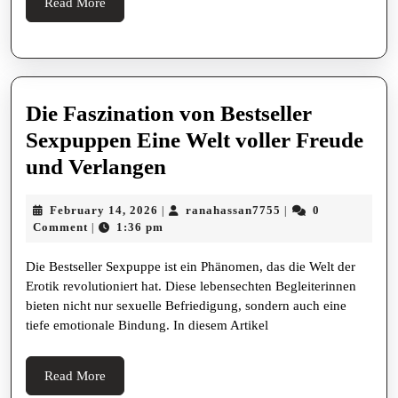
Read
Read More
More
Die Faszination von Bestseller
Sexpuppen Eine Welt voller Freude
Die
und Verlangen
Faszination
February
ranahassan7755
February 14, 2026
ranahassan7755
0
|
|
von
14,
Comment
1:36 pm
|
Bestseller
2026
Die Bestseller Sexpuppe ist ein Phänomen, das die Welt der
Sexpuppen
Erotik revolutioniert hat. Diese lebensechten Begleiterinnen
Eine
bieten nicht nur sexuelle Befriedigung, sondern auch eine
Welt
tiefe emotionale Bindung. In diesem Artikel
voller
Freude
Read
Read More
More