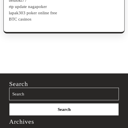
bethoki77
rtp update nagapoker
lapak303 poker online free
BTC casinos
Search
Search
for:
Archives