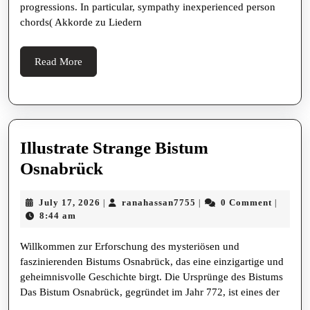
Comp
progressions. In particular, sympathy inexperienced person
Steer
chords( Akkorde zu Liedern
Read
Read More
More
Illustrate Strange Bistum
Illustrate
Osnabrück
Strange
July
ranahassan7755
July 17, 2026
ranahassan7755
0 Comment
|
|
|
Bistum
17,
8:44 am
Osnabrück
2026
Willkommen zur Erforschung des mysteriösen und
faszinierenden Bistums Osnabrück, das eine einzigartige und
geheimnisvolle Geschichte birgt. Die Ursprünge des Bistums
Das Bistum Osnabrück, gegründet im Jahr 772, ist eines der