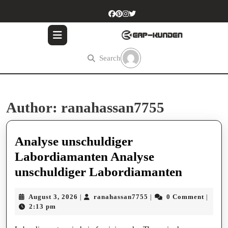
Skip
to
content
Skip
to
Search
content
Author:
ranahassan7755
Analyse unschuldiger
Labordiamanten Analyse
Analyse
unschuldiger Labordiamanten
unschul
August
ranahassan7755
August 3, 2026
ranahassan7755
0 Comment
|
|
|
Labord
3,
2:13 pm
Analyse
2026