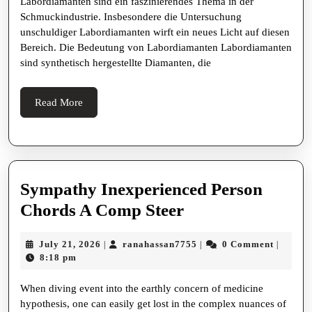
Labordiamanten sind ein faszinierendes Thema in der
unschul
Schmuckindustrie. Insbesondere die Untersuchung
Labord
unschuldiger Labordiamanten wirft ein neues Licht auf diesen
Bereich. Die Bedeutung von Labordiamanten Labordiamanten
sind synthetisch hergestellte Diamanten, die
Read
Read More
More
Sympathy Inexperienced Person
Sympathy
Chords A Comp Steer
Inexperienced
July
ranahassan7755
July 21, 2026
ranahassan7755
0 Comment
|
|
|
Person
21,
8:18 pm
Chords
2026
When diving event into the earthly concern of medicine
A
hypothesis, one can easily get lost in the complex nuances of