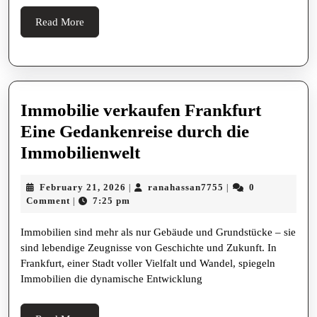
Read
Read More
More
Immobilie verkaufen Frankfurt
Eine Gedankenreise durch die
Immobilie
Immobilienwelt
verkaufen
February
ranahassan7755
February 21, 2026
ranahassan7755
0
|
|
Frankfurt
21,
Comment
7:25 pm
|
Eine
2026
Immobilien sind mehr als nur Gebäude und Grundstücke – sie
Gedankenreise
sind lebendige Zeugnisse von Geschichte und Zukunft. In
durch
Frankfurt, einer Stadt voller Vielfalt und Wandel, spiegeln
die
Immobilien die dynamische Entwicklung
Immobilienwelt