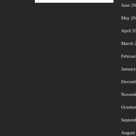
June 2
May 20
April 2
March 
Februa
Januar
Decemb
Novemb
Octobe
Septem
August