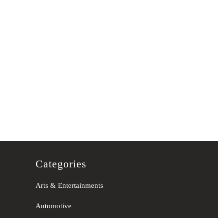
Categories
Arts & Entertainments
Automotive