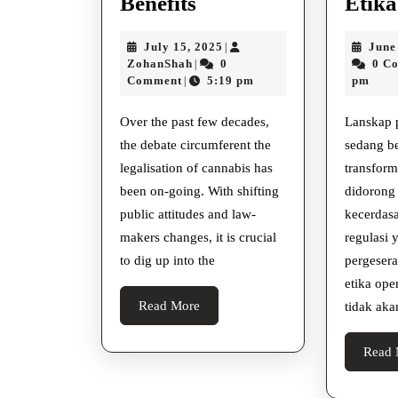
The
Benefits
Etika
Legitimation
July
July 15, 2025
June
|
Of
ZohanShah
15,
ZohanShah
0
0 C
|
Cannabis
2025
Comment
5:19 pm
pm
|
Sympathy
Over the past few decades,
Lanskap p
Its
the debate circumferent the
sedang b
Touch
legalisation of cannabis has
transform
And
been on-going. With shifting
didorong
Benefits
public attitudes and law-
kecerdas
makers changes, it is crucial
regulasi 
to dig up into the
pergeser
etika oper
Read
Read More
tidak ak
More
Read 