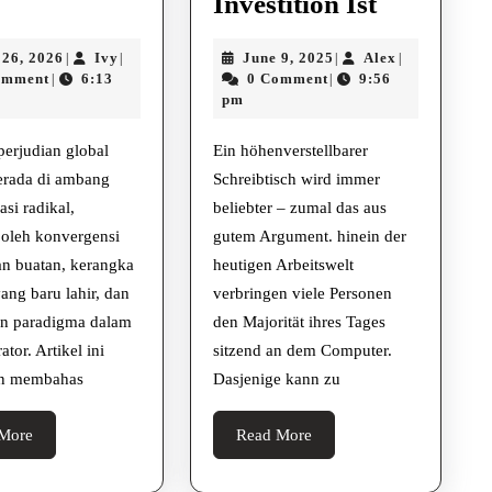
Masa
Warum
Investition Ist
Depan
Ein
June
Ivy
June
Alex
 26, 2026
Ivy
June 9, 2025
Alex
|
|
|
|
Poker
Höhenvers
26,
9,
omment
6:13
0 Comment
9:56
|
|
AI,
Schreibti
2026
2025
pm
Regulasi
Eine
erjudian global
Ein höhenverstellbarer
2026,
Kluge
erada di ambang
Schreibtisch wird immer
dan
Investitio
asi radikal,
beliebter – zumal das aus
Evolusi
Ist
 oleh konvergensi
gutem Argument. hinein der
Etika
an buatan, kerangka
heutigen Arbeitswelt
yang baru lahir, dan
verbringen viele Personen
an paradigma dalam
den Majorität ihres Tages
ator. Artikel ini
sitzend an dem Computer.
an membahas
Dasjenige kann zu
Read
Read
More
Read More
More
More