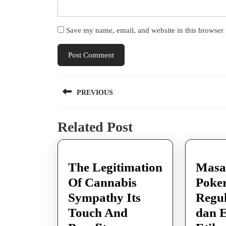
Save my name, email, and website in this browser 
Post
PREVIOUS
navigation
Previous
Related Post
post:
The Legitimation
Masa
Of Cannabis
Poker
Sympathy Its
Regul
Touch And
dan E