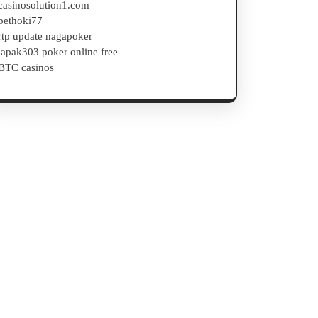
casinosolution1.com
bethoki77
rtp update nagapoker
lapak303 poker online free
BTC casinos