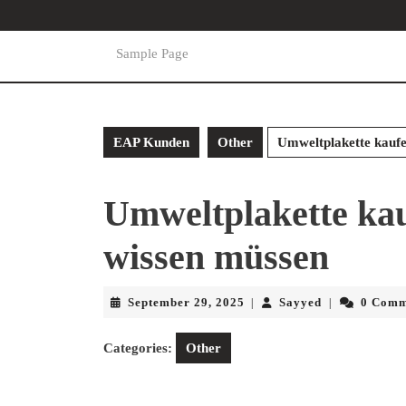
Skip
to
content
Sample Page
Skip
to
content
EAP Kunden
Other
Umweltplakette kaufe
Umweltplakette kau
wissen müssen
September
Sayyed
September 29, 2025
Sayyed
0 Comm
|
|
29,
2025
Categories:
Other