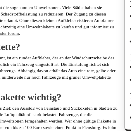
nt die sogenannten Umweltzonen. Viele Städte haben sie
e Schadstoffbelastung zu reduzieren. Der Zugang zu diesen
te erlaubt. Ohne diesen kleinen Aufkleber riskieren Autofahrer
echtzeitig eine Umweltplakette zu kaufen und gut informiert zu
ader forum
.
ette?
nt, ist ein runder Aufkleber, der an der Windschutzscheibe des
lich ein Fahrzeug eingestuft ist. Die Einstufung richtet sich
rzeugs. Abhängig davon erhält das Auto eine rote, gelbe oder
nd mittlerweile nur noch Fahrzeuge mit grüner Umweltplakette
akette wichtig?
s Ziel: den Ausstoß von Feinstaub und Stickoxiden in Städten zu
e Luftqualität oft stark belastet. Fahrzeuge, die die
Umweltzonen ferngehalten werden. Wer ohne gültige Plakette in
he von bis zu 100 Euro sowie einen Punkt in Flensburg. Es lohnt