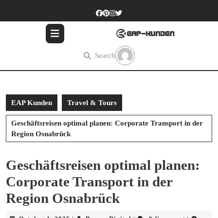
Skip
to
content
Skip
to
Search
content
EAP Kunden
Travel & Tours
Geschäftsreisen optimal planen: Corporate Transport in der
Region Osnabrück
Geschäftsreisen optimal planen:
Corporate Transport in der
Region Osnabrück