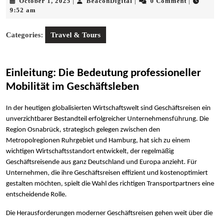
October
BeaconDigital
October 1, 2025
BeaconDigital
0 Comment
|
|
|
1,
9:52 am
2025
Categories:
Travel & Tours
Einleitung: Die Bedeutung professioneller
Mobilität im Geschäftsleben
In der heutigen globalisierten Wirtschaftswelt sind Geschäftsreisen ein
unverzichtbarer Bestandteil erfolgreicher Unternehmensführung. Die
Region Osnabrück, strategisch gelegen zwischen den
Metropolregionen Ruhrgebiet und Hamburg, hat sich zu einem
wichtigen Wirtschaftsstandort entwickelt, der regelmäßig
Geschäftsreisende aus ganz Deutschland und Europa anzieht. Für
Unternehmen, die ihre Geschäftsreisen effizient und kostenoptimiert
gestalten möchten, spielt die Wahl des richtigen Transportpartners eine
entscheidende Rolle.
Die Herausforderungen moderner Geschäftsreisen gehen weit über die