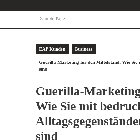
Skip
to
content
Sample Page
Skip
to
content
EAP Kunden
Business
Guerilla-Marketing für den Mittelstand: Wie Sie 
sind
Guerilla-Marketing
Wie Sie mit bedruc
Alltagsgegenstände
sind