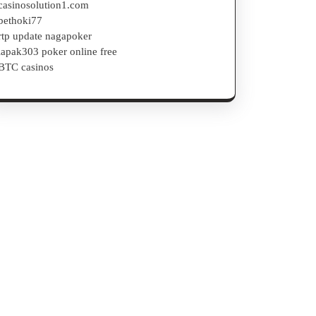
casinosolution1.com
bethoki77
rtp update nagapoker
lapak303 poker online free
BTC casinos