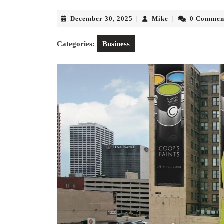
December
Mike
December 30, 2025
Mike
0 Commen
|
|
30,
2025
Categories:
Business