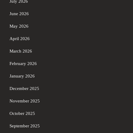
July 2026
June 2026
May 2026
April 2026
March 2026
February 2026
January 2026
December 2025
November 2025
October 2025
September 2025