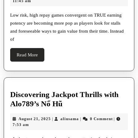
28,
11:45 am
Repay
2026
Games
Low risk, high repay games convergent on TRUE earning
potency are becoming more pop as players look for stalls
For
and foreseeable ways to gain value from their time. Instead
Honest
of
Earning
Potential
Read
Read More
More
Discovering Jackpot Thrills with
Discovering
Alo789’s Nổ Hũ
Jackpot
August
aliusama
August 21, 2025
aliusama
0 Comment
|
|
|
Thrills
21,
7:53 am
with
2025