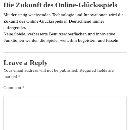
Die Zukunft des Online-Glücksspiels
Mit der stetig wachsenden Technologie und Innovationen wird die
Zukunft des Online-Glücksspiels in Deutschland immer
aufregender.
Neue Spiele, verbesserte Benutzeroberflächen und innovative
Funktionen werden die Spieler weiterhin begeistern und fesseln.
Leave a Reply
Your email address will not be published.
Required fields are
marked
*
Comment
*