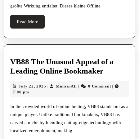
und
größte Wirkung entfaltet. Dieses kleine Offline
Zukunft
Read
Read More
More
VB88 The Unusual Appeal of a
VB88
Leading Online Bookmaker
The
July
MuhsinAli
July 22, 2025
MuhsinAli
0 Comment
|
|
|
Unusual
22,
7:06 pm
Appeal
2025
of
In the crowded world of online betting, VB88 stands out as a
unique player. Unlike traditional bookmakers, VB88 has
a
carved a niche by blending cutting-edge technology with
Leading
localized entertainment, making
Online