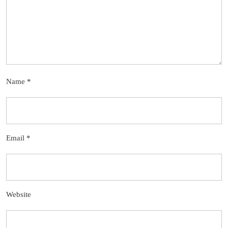
Name
*
Email
*
Website