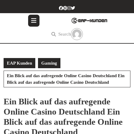
Skip
to
content
Skip
to
Search
content
EAP Kunden
Gaming
Ein Blick auf das aufregende Online Casino Deutschland Ein
Blick auf das aufregende Online Casino Deutschland
Ein Blick auf das aufregende
Online Casino Deutschland Ein
Blick auf das aufregende Online
Casino Deutschland