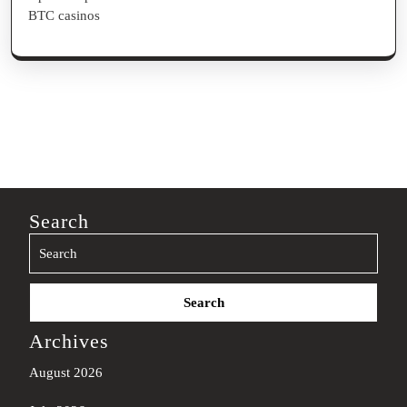
BTC casinos
Search
Search
for:
Archives
August 2026