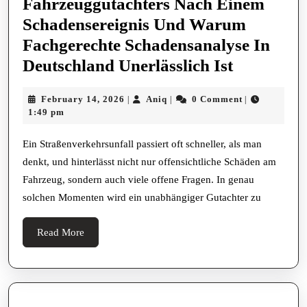
Fahrzeuggutachters Nach Einem
Schadensereignis Und Warum
Fachgerechte Schadensanalyse In
Die
Deutschland Unerlässlich Ist
Bedeutun
February
Aniq
February 14, 2026
Aniq
0 Comment
|
|
|
Eines
14,
1:49 pm
Fahrzeugg
2026
Nach
Ein Straßenverkehrsunfall passiert oft schneller, als man
denkt, und hinterlässt nicht nur offensichtliche Schäden am
Einem
Fahrzeug, sondern auch viele offene Fragen. In genau
Schadense
solchen Momenten wird ein unabhängiger Gutachter zu
Und
Warum
Read
Read More
Fachgerec
More
Schadens
In