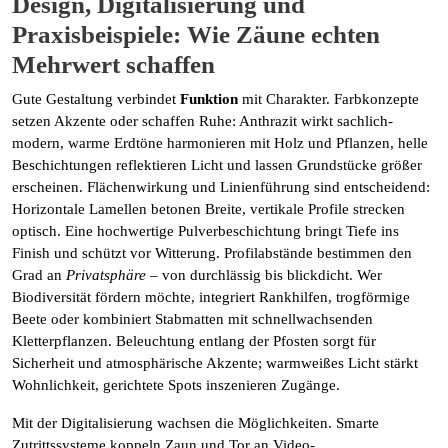
Design, Digitalisierung und
Praxisbeispiele: Wie Zäune echten
Mehrwert schaffen
Gute Gestaltung verbindet
Funktion
mit Charakter. Farbkonzepte
setzen Akzente oder schaffen Ruhe: Anthrazit wirkt sachlich-
modern, warme Erdtöne harmonieren mit Holz und Pflanzen, helle
Beschichtungen reflektieren Licht und lassen Grundstücke größer
erscheinen. Flächenwirkung und Linienführung sind entscheidend:
Horizontale Lamellen betonen Breite, vertikale Profile strecken
optisch. Eine hochwertige Pulverbeschichtung bringt Tiefe ins
Finish und schützt vor Witterung. Profilabstände bestimmen den
Grad an
Privatsphäre
– von durchlässig bis blickdicht. Wer
Biodiversität fördern möchte, integriert Rankhilfen, trogförmige
Beete oder kombiniert Stabmatten mit schnellwachsenden
Kletterpflanzen. Beleuchtung entlang der Pfosten sorgt für
Sicherheit und atmosphärische Akzente; warmweißes Licht stärkt
Wohnlichkeit, gerichtete Spots inszenieren Zugänge.
Mit der Digitalisierung wachsen die Möglichkeiten. Smarte
Zutrittssysteme koppeln Zaun und Tor an Video-