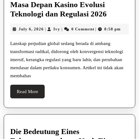
Masa Depan Kasino Evolusi
Masa
Teknologi dan Regulasi 2026
Depan
July
Ivy
July 6, 2026
Ivy
0 Comment
8:58 pm
|
|
|
Kasino
6,
Evolusi
2026
Lanskap perjudian global sedang berada di ambang
Teknolog
transformasi radikal, didorong oleh konvergensi teknologi
dan
imersif, kerangka regulasi yang baru lahir, dan perubahan
mendasar dalam perilaku konsumen. Artikel ini tidak akan
Regulasi
membahas
2026
Read
Read More
More
Die Bedeutung Eines