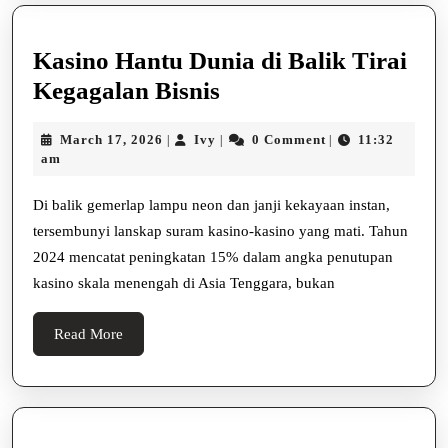
Kasino Hantu Dunia di Balik Tirai
Kasino
Kegagalan Bisnis
Hantu
March
Ivy
March 17, 2026
Ivy
0 Comment
11:32
|
|
|
Dunia
17,
am
di
2026
Balik
Di balik gemerlap lampu neon dan janji kekayaan instan,
tersembunyi lanskap suram kasino-kasino yang mati. Tahun
Tirai
2024 mencatat peningkatan 15% dalam angka penutupan
Kegagalan
kasino skala menengah di Asia Tenggara, bukan
Bisnis
Read
Read More
More