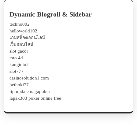
Dynamic Blogroll & Sidebar
techno002
helloworld102
เกมสล็อตออนไลน์
เว็บออนไลน์
slot gacor
toto 4d
kangtoto2
slot777
casinosolution1.com
bethoki77
rtp update nagapoker
lapak303 poker online free