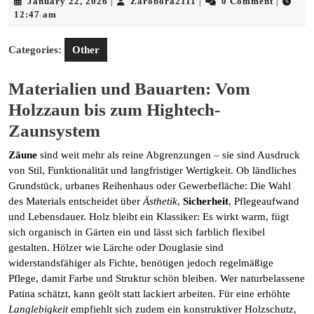
January
Zarobora2111
January 22, 2026
Zarobora2111
0 Comment
|
|
|
22,
12:47 am
2026
Categories:
Other
Materialien und Bauarten: Vom
Holzzaun bis zum Hightech-
Zaunsystem
Zäune
sind weit mehr als reine Abgrenzungen – sie sind Ausdruck
von Stil, Funktionalität und langfristiger Wertigkeit. Ob ländliches
Grundstück, urbanes Reihenhaus oder Gewerbefläche: Die Wahl
des Materials entscheidet über
Ästhetik
,
Sicherheit
, Pflegeaufwand
und Lebensdauer. Holz bleibt ein Klassiker: Es wirkt warm, fügt
sich organisch in Gärten ein und lässt sich farblich flexibel
gestalten. Hölzer wie Lärche oder Douglasie sind
widerstandsfähiger als Fichte, benötigen jedoch regelmäßige
Pflege, damit Farbe und Struktur schön bleiben. Wer naturbelassene
Patina schätzt, kann geölt statt lackiert arbeiten. Für eine erhöhte
Langlebigkeit
empfiehlt sich zudem ein konstruktiver Holzschutz,