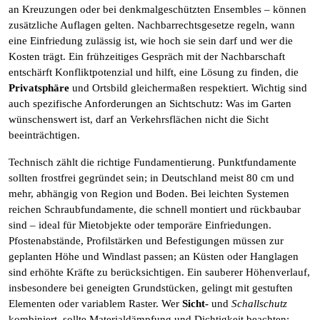
an Kreuzungen oder bei denkmalgeschützten Ensembles – können
zusätzliche Auflagen gelten. Nachbarrechtsgesetze regeln, wann
eine Einfriedung zulässig ist, wie hoch sie sein darf und wer die
Kosten trägt. Ein frühzeitiges Gespräch mit der Nachbarschaft
entschärft Konfliktpotenzial und hilft, eine Lösung zu finden, die
Privatsphäre
und Ortsbild gleichermaßen respektiert. Wichtig sind
auch spezifische Anforderungen an Sichtschutz: Was im Garten
wünschenswert ist, darf an Verkehrsflächen nicht die Sicht
beeinträchtigen.
Technisch zählt die richtige Fundamentierung. Punktfundamente
sollten frostfrei gegründet sein; in Deutschland meist 80 cm und
mehr, abhängig von Region und Boden. Bei leichten Systemen
reichen Schraubfundamente, die schnell montiert und rückbaubar
sind – ideal für Mietobjekte oder temporäre Einfriedungen.
Pfostenabstände, Profilstärken und Befestigungen müssen zur
geplanten Höhe und Windlast passen; an Küsten oder Hanglagen
sind erhöhte Kräfte zu berücksichtigen. Ein sauberer Höhenverlauf,
insbesondere bei geneigten Grundstücken, gelingt mit gestuften
Elementen oder variablem Raster. Wer
Sicht-
und
Schallschutz
kombiniert, sollte Materialdämpfung und Dichtigkeit beachten: