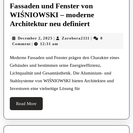
Deutschl
Fassaden und Fenster von
Unerlässl
WIŚNIOWSKI – moderne
Ist
Fassaden
Architektur neu definiert
und
December
Zarobora2111
December 2, 2025
Zarobora2111
0
|
|
Fenster
2,
Comment
12:31 am
|
von
2025
WIŚNIOWS
Moderne Fassaden und Fenster prägen den Charakter eines
Gebäudes und bestimmen seine Energieeffizienz,
–
Lichtqualität und Gesamtästhetik. Die Aluminium- und
moderne
Stahlsysteme von WIŚNIOWSKI bieten Architekten und
Architektur
Investoren eine vielseitige Lösung für
neu
definiert
Read
Read More
More