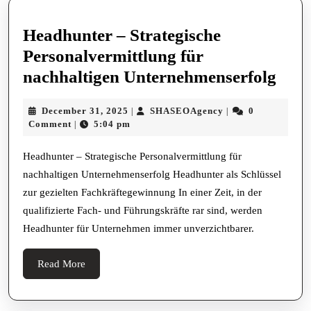
Headhunter – Strategische
Personalvermittlung für
Hea
nachhaltigen Unternehmenserfolg
–
December
SHASEOAgency
December 31, 2025
SHASEOAgency
0
|
|
Stra
31,
Comment
5:04 pm
|
Pers
2025
für
Headhunter – Strategische Personalvermittlung für
nachhaltigen Unternehmenserfolg Headhunter als Schlüssel
nach
zur gezielten Fachkräftegewinnung In einer Zeit, in der
Unte
qualifizierte Fach- und Führungskräfte rar sind, werden
Headhunter für Unternehmen immer unverzichtbarer.
Read
Read More
More