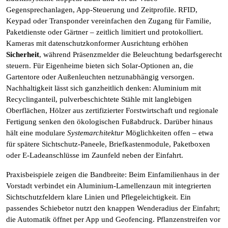
Gegensprechanlagen, App-Steuerung und Zeitprofile. RFID,
Keypad oder Transponder vereinfachen den Zugang für Familie,
Paketdienste oder Gärtner – zeitlich limitiert und protokolliert.
Kameras mit datenschutzkonformer Ausrichtung erhöhen
Sicherheit
, während Präsenzmelder die Beleuchtung bedarfsgerecht
steuern. Für Eigenheime bieten sich Solar-Optionen an, die
Gartentore oder Außenleuchten netzunabhängig versorgen.
Nachhaltigkeit lässt sich ganzheitlich denken: Aluminium mit
Recyclinganteil, pulverbeschichtete Stähle mit langlebigen
Oberflächen, Hölzer aus zertifizierter Forstwirtschaft und regionale
Fertigung senken den ökologischen Fußabdruck. Darüber hinaus
hält eine modulare
Systemarchitektur
Möglichkeiten offen – etwa
für spätere Sichtschutz-Paneele, Briefkastenmodule, Paketboxen
oder E-Ladeanschlüsse im Zaunfeld neben der Einfahrt.
Praxisbeispiele zeigen die Bandbreite: Beim Einfamilienhaus in der
Vorstadt verbindet ein Aluminium-Lamellenzaun mit integrierten
Sichtschutzfeldern klare Linien und Pflegeleichtigkeit. Ein
passendes Schiebetor nutzt den knappen Wenderadius der Einfahrt;
die Automatik öffnet per App und Geofencing. Pflanzenstreifen vor