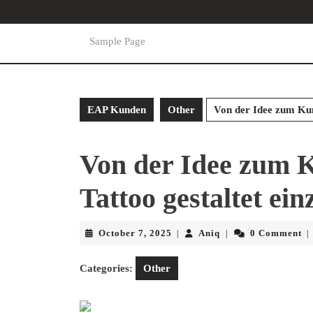
Skip
to
content
Sample Page
Skip
to
content
EAP Kunden
Other
Von der Idee zum Kun
Von der Idee zum 
Tattoo gestaltet ein
October
Aniq
October 7, 2025
Aniq
0 Comment
|
|
|
7,
2025
Categories:
Other