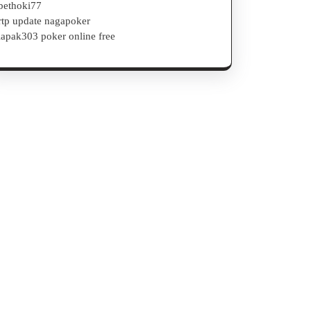
bethoki77
rtp update nagapoker
lapak303 poker online free