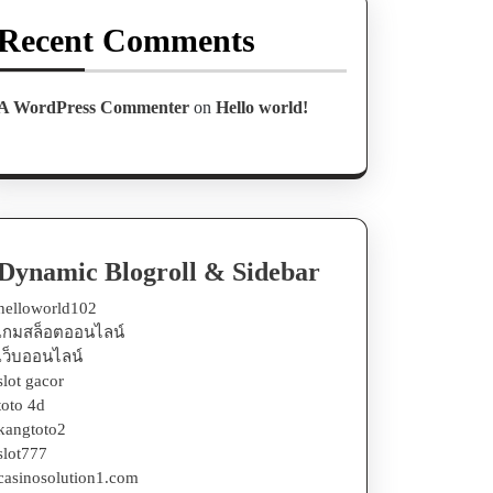
Recent Comments
A WordPress Commenter
on
Hello world!
Dynamic Blogroll & Sidebar
helloworld102
เกมสล็อตออนไลน์
เว็บออนไลน์
slot gacor
toto 4d
kangtoto2
slot777
casinosolution1.com