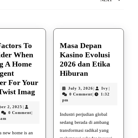
Next
post:
actors To
Masa Depan
ider When
Kasino Evolusi
ng A Home
2026 dan Etika
Masa
gent
Hiburan
Depan
er For Your
July
Ivy
July 3, 2026
Ivy
|
|
Key
Kasino
Twist Imag
3,
0 Comment
1:32
|
Factors
Evolusi
2026
pm
October
ber 2, 2025
|
To
2026
Sayyed
2,
0 Comment
|
Industri perjudian global
Consider
dan
2025
 am
sedang berada di ambang
When
Etika
transformasi radikal yang
 a new home is an
Hiring
Hiburan