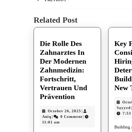
navigation
Previous
Related Post
post:
Die Rolle Des
Key F
Zahnarztes In
Cons
Der Modernen
Hiri
Zahnmedizin:
Deter
Fortschritt,
Build
Vertrauen Und
New 
Die
Prävention
Octo
Rolle
Sayyed
|
October
October 26, 2025
|
Des
7:53
Aniq
26,
Aniq
0 Comment
|
|
Zahnarztes
2025
11:01 am
Building
In