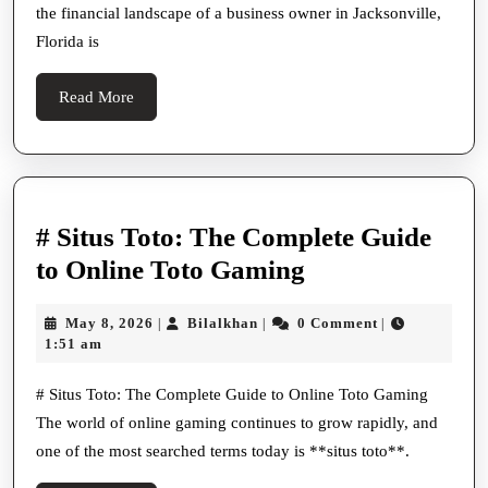
the financial landscape of a business owner in Jacksonville,
Banking
Florida is
Services
in
Read
Read More
Jacksonville,
More
Florida
# Situs Toto: The Complete Guide
#
to Online Toto Gaming
Situs
May
Bilalkhan
May 8, 2026
Bilalkhan
0 Comment
|
|
|
Toto:
8,
1:51 am
The
2026
Complete
# Situs Toto: The Complete Guide to Online Toto Gaming
The world of online gaming continues to grow rapidly, and
Guide
one of the most searched terms today is **situs toto**.
to