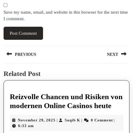
Save my name, email, and website in this browser for the next time
I comment.
Post
PREVIOUS
NEXT
navigation
Previous
Next
Related Post
post:
post:
Reizvolle Chancen und Risiken von
Reizvo
modernen Online Casinos heute
Chanc
November
Saqib
November 29, 2025
Saqib K
0 Comment
|
|
|
und
29,
K
6:33 am
Risike
2025