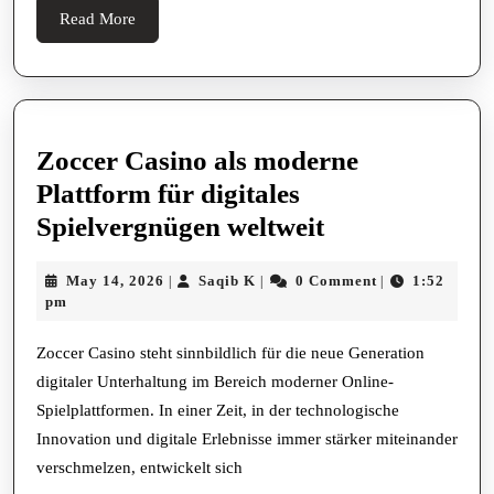
Online
Read
Read More
Toto
More
Gaming
Zoccer Casino als moderne
Plattform für digitales
Zoccer
Spielvergnügen weltweit
Casino
May
Saqib
May 14, 2026
Saqib K
0 Comment
1:52
|
|
|
als
14,
K
pm
moderne
2026
Plattform
Zoccer Casino steht sinnbildlich für die neue Generation
digitaler Unterhaltung im Bereich moderner Online-
für
Spielplattformen. In einer Zeit, in der technologische
digitales
Innovation und digitale Erlebnisse immer stärker miteinander
Spielvergnüg
verschmelzen, entwickelt sich
weltweit