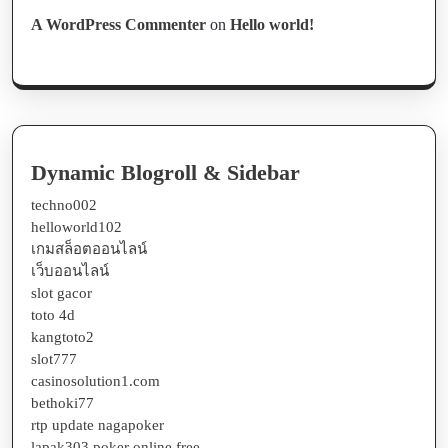
A WordPress Commenter
on
Hello world!
Dynamic Blogroll & Sidebar
techno002
helloworld102
เกมสล็อตออนไลน์
เว็บออนไลน์
slot gacor
toto 4d
kangtoto2
slot777
casinosolution1.com
bethoki77
rtp update nagapoker
lapak303 poker online free