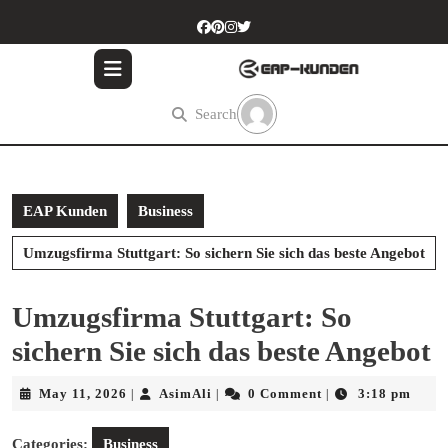
Skip
to
content
Skip
to
Search
content
EAP Kunden
Business
Umzugsfirma Stuttgart: So sichern Sie sich das beste Angebot
Umzugsfirma Stuttgart: So
sichern Sie sich das beste Angebot
May
AsimAli
May 11, 2026
AsimAli
0 Comment
3:18 pm
|
|
|
11,
2026
Categories:
Business