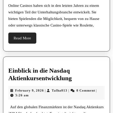
von
Online Casinos haben sich in den letzten Jahren zu einem
wichtigen Teil der Unterhaltungsbranche entwickelt. Sie
moder
bieten Spielenden die Möglichkeit, bequem von zu Hause
Online
oder unterwegs klassische Casino-Spiele wie Roulette,
Casino
heute
Read
Read More
More
Einblick in die Nasdaq
Einblick
Aktienkursentwicklung
in
February
Talha013
February 9, 2026
Talha013
0 Comment
|
|
|
die
9,
5:26 am
Nasdaq
2026
Aktienkursent
Auf den globalen Finanzmärkten ist der Nasdaq Aktienkurs