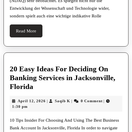
(NDAQ) sehr beobachtet. Es spiegelt nicht nur die
Entwicklung der Wissenschaft und Technologie wider,
sondern spielt auch eine wichtige indikative Rolle
Read
Read More
More
20 Easy Ideas For Deciding On
Banking Services in Jacksonville,
20
Florida
Easy
April
Saqib
April 12, 2026
Saqib K
0 Comment
|
|
|
Ideas
12,
K
1:30 pm
For
2026
Deciding
10 Tips Insider For Choosing And Using The Best Business
Bank Account In Jacksonville, Florida In order to navigate
On