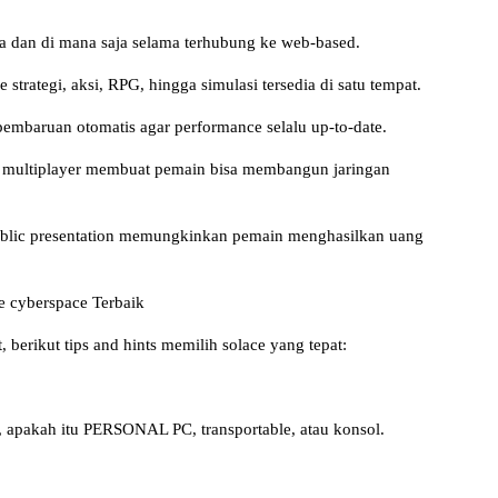
ja dan di mana saja selama terhubung ke web-based.
strategi, aksi, RPG, hingga simulasi tersedia di satu tempat.
embaruan otomatis agar performance selalu up-to-date.
dan multiplayer membuat pemain bisa membangun jaringan
blic presentation memungkinkan pemain menghasilkan uang
e cyberspace Terbaik
erikut tips and hints memilih solace yang tepat:
 apakah itu PERSONAL PC, transportable, atau konsol.