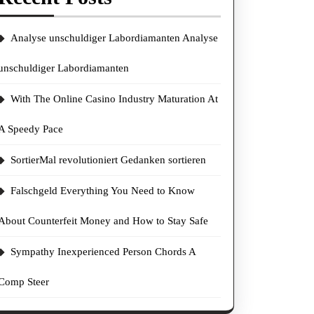
Analyse unschuldiger Labordiamanten Analyse
unschuldiger Labordiamanten
With The Online Casino Industry Maturation At
A Speedy Pace
SortierMal revolutioniert Gedanken sortieren
Falschgeld Everything You Need to Know
About Counterfeit Money and How to Stay Safe
Sympathy Inexperienced Person Chords A
Comp Steer