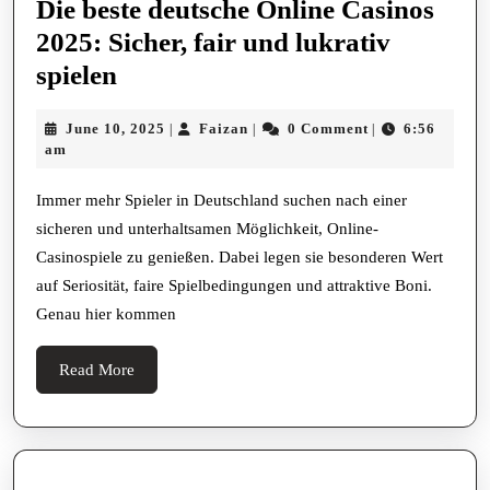
Die beste deutsche Online Casinos
2025: Sicher, fair und lukrativ
Die
spielen
beste
June
Faizan
June 10, 2025
Faizan
0 Comment
6:56
|
|
|
deutsche
10,
am
Online
2025
Casinos
Immer mehr Spieler in Deutschland suchen nach einer
sicheren und unterhaltsamen Möglichkeit, Online-
2025:
Casinospiele zu genießen. Dabei legen sie besonderen Wert
Sicher,
auf Seriosität, faire Spielbedingungen und attraktive Boni.
fair
Genau hier kommen
und
lukrativ
Read
Read More
More
spielen