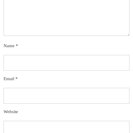
Name
*
Email
*
Website