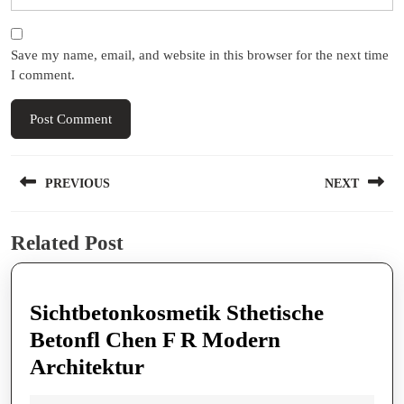
Save my name, email, and website in this browser for the next time
I comment.
Post
PREVIOUS
NEXT
navigation
Previous
Next
Related Post
post:
post:
Sichtbetonkosmetik Sthetische
Betonfl Chen F R Modern
Sichtbetonkosmetik
Architektur
Sthetische