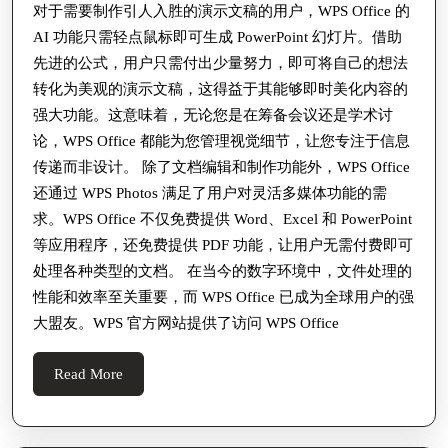
能
对于需要制作引人入胜的演示文稿的用户，WPS Office 的
AI 功能只需轻点鼠标即可生成 PowerPoint 幻灯片。借助
与
先进的公式，用户只需付出少量努力，即可将自己的想法
优
转化为美观的演示文稿，这得益于其能够即时美化内容的
秀
强大功能。这意味着，无论您是在筹备会议还是学术讨
的
论，WPS Office 都能为您管理视觉细节，让您专注于信息
设
传递而非设计。 除了文档编辑和制作功能外，WPS Office
计：
还通过 WPS Photos 满足了用户对灵活多媒体功能的需
求。WPS Office 不仅免费提供 Word、Excel 和 PowerPoint
WPS
等应用程序，还免费提供 PDF 功能，让用户无需付费即可
Office
处理各种类型的文档。 在当今的数字环境中，文件处理的
性能和效率至关重要，而 WPS Office 已成为全球用户的强
大盟友。WPS 官方网站提供了访问 WPS Office
Read
Read More
More