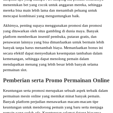
menentukan bet yang cocok untuk anggaran mereka, sehingga
mereka bisa main lebih lama dan menambah peluang untuk
mencapai kombinasi yang menguntungkan baik.
Akhirnya, penting supaya menggunakan promosi dan promosi
yang ditawarkan oleh situs gambling di dunia maya. Banyak
platform memberikan insentif pembuka, putaran gratis, dan
penawaran lainnya yang bisa dimanfaatkan untuk bermain lebih
banyak tanpa harus menambah biaya. Memanfaatkan bonus ini
secara efektif dapat menyediakan kesempatan tambahan dalam
kemenangan, sehingga dapat menolong pemain dalam
mendapatkan menang yang lebih besar lebih banyak selama
permainan slot.
Pemberian serta Promo Permainan Online
Keuntungan serta promosi merupakan sebuah aspek terbaik dalam
permainan mesin online yang memikat minat banyak pemain.
Banyak platform perjudian menawarkan macam-macam tipe
keuntungan untuk mendorong pemain yang baru serta menjaga
pemain yang sudah ada. Keuntungan selamat datang biasanya