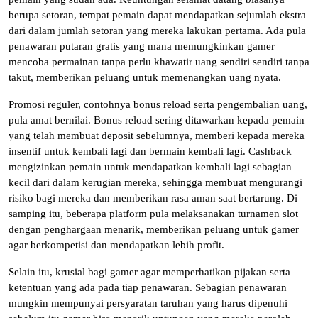
berupa setoran, tempat pemain dapat mendapatkan sejumlah ekstra
dari dalam jumlah setoran yang mereka lakukan pertama. Ada pula
penawaran putaran gratis yang mana memungkinkan gamer
mencoba permainan tanpa perlu khawatir uang sendiri sendiri tanpa
takut, memberikan peluang untuk memenangkan uang nyata.
Promosi reguler, contohnya bonus reload serta pengembalian uang,
pula amat bernilai. Bonus reload sering ditawarkan kepada pemain
yang telah membuat deposit sebelumnya, memberi kepada mereka
insentif untuk kembali lagi dan bermain kembali lagi. Cashback
mengizinkan pemain untuk mendapatkan kembali lagi sebagian
kecil dari dalam kerugian mereka, sehingga membuat mengurangi
risiko bagi mereka dan memberikan rasa aman saat bertarung. Di
samping itu, beberapa platform pula melaksanakan turnamen slot
dengan penghargaan menarik, memberikan peluang untuk gamer
agar berkompetisi dan mendapatkan lebih profit.
Selain itu, krusial bagi gamer agar memperhatikan pijakan serta
ketentuan yang ada pada tiap penawaran. Sebagian penawaran
mungkin mempunyai persyaratan taruhan yang harus dipenuhi