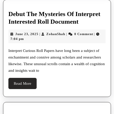
Debut The Mysteries Of Interpret
Debut
Interested Roll Document
The
June
ZohanShah
June 23, 2025
ZohanShah
0 Comment
|
|
|
Mysteries
23,
7:04 pm
Of
2025
Interpret
Interpret Curious Roll Papers have long been a subject of
enchantment and connive among scholars and researchers
Interested
likewise. These unusual scrolls contain a wealth of cognition
Roll
and insights wait to
Document
Read
Read More
More