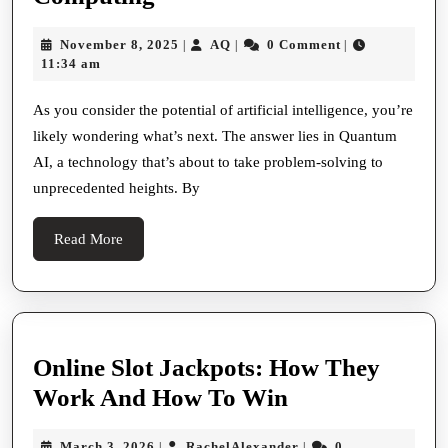
Promote
AI
Online
November
AQ
November 8, 2025
AQ
0 Comment
|
|
|
The
8,
11:34 am
Front
Future
2025
And
of
As you consider the potential of artificial intelligence, you’re
Sociable
likely wondering what’s next. The answer lies in Quantum
Artificial
Media
AI, a technology that’s about to take problem-solving to
Intelligence
Involvem
unprecedented heights. By
and
Computing
Read
Read More
More
Online Slot Jackpots: How They
Online
Work And How To Win
Slot
March
RachelAlexander
March 3, 2026
RachelAlexander
0
|
|