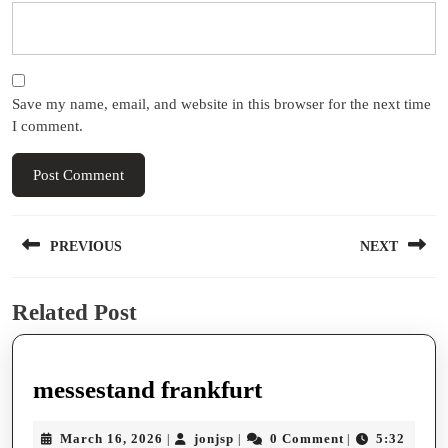
Save my name, email, and website in this browser for the next time
I comment.
Post
PREVIOUS
NEXT
navigation
Previous
Next
Related Post
post:
post:
messestand
messestand frankfurt
frankfurt
March
jonjsp
March 16, 2026
jonjsp
0 Comment
5:32
|
|
|