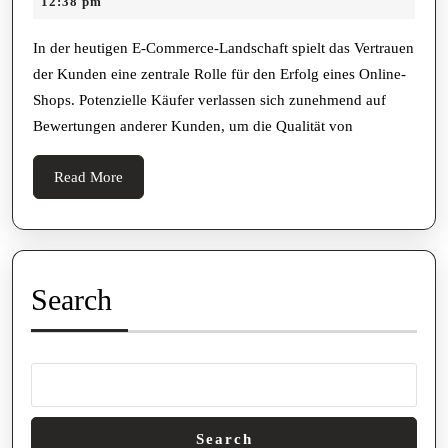
13,
12:38 pm
kaufen
2025
die
In der heutigen E-Commerce-Landschaft spielt das Vertrauen
der Kunden eine zentrale Rolle für den Erfolg eines Online-
Vertrauenswürdig
Shops. Potenzielle Käufer verlassen sich zunehmend auf
Ihres
Bewertungen anderer Kunden, um die Qualität von
Online-
Shops
Read
Read More
erhöht
More
Search
Search