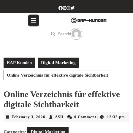
Skip
to
content
Skip
to
Search
content
EAP Kunden
Digital Marketing
Online Verzeichnis für effektive digitale Sichtbarkeit
Online Verzeichnis für effektive
digitale Sichtbarkeit
February
ASH
February 3, 2026
ASH
0 Comment
12:33 pm
|
|
|
3,
2026
Categories:
Digital Marketing