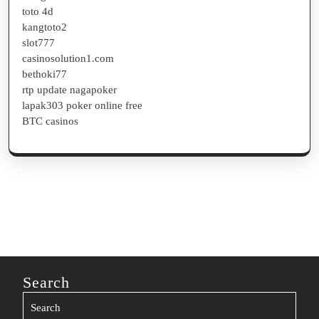
toto 4d
kangtoto2
slot777
casinosolution1.com
bethoki77
rtp update nagapoker
lapak303 poker online free
BTC casinos
Search