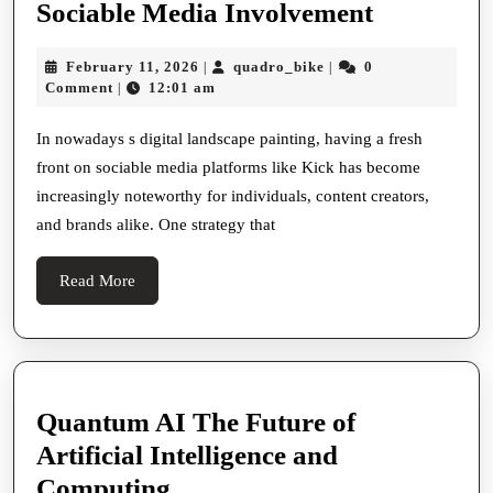
The
Sociable Media Involvement
Last
February
quadro_bike
February 11, 2026
quadro_bike
0
|
|
Steer
11,
Comment
12:01 am
|
To
2026
Understa
In nowadays s digital landscape painting, having a fresh
front on sociable media platforms like Kick has become
The
increasingly noteworthy for individuals, content creators,
Benefits,
and brands alike. One strategy that
Risks,
And
Read
Read More
Strategies
More
Behind
Buying
Kick
Quantum AI The Future of
Followers
Artificial Intelligence and
To
Quantum
Computing