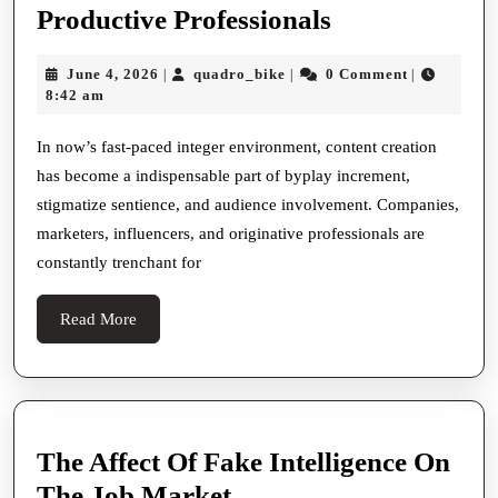
How
Productive Professionals
Clypp
June
quadro_bike
June 4, 2026
quadro_bike
0 Comment
|
|
|
Mechanically
4,
8:42 am
Transforms
2026
World,
In now’s fast-paced integer environment, content creation
has become a indispensable part of byplay increment,
Editing,
stigmatize sentience, and audience involvement. Companies,
And
marketers, influencers, and originative professionals are
Whole
constantly trenchant for
Number
Communicati
Read
Read More
More
For
Modern
Businesses
And
The Affect Of Fake Intelligence On
Productive
The
The Job Market