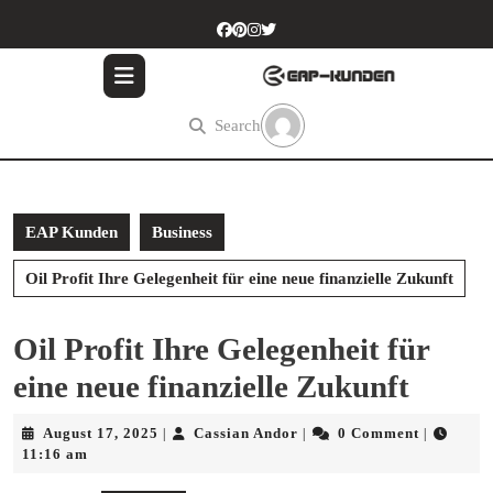
Skip
to
content
Skip
to
Search
content
EAP Kunden
Business
Oil Profit Ihre Gelegenheit für eine neue finanzielle Zukunft
Oil Profit Ihre Gelegenheit für
eine neue finanzielle Zukunft
August
Cassian
August 17, 2025
Cassian Andor
0 Comment
|
|
|
17,
Andor
11:16 am
2025