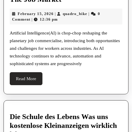
Professionals
Affect
February
quadro_bike
February 15, 2026
quadro_bike
0
|
|
Of
15,
Comment
12:36 pm
|
Fake
2026
Intelligence
Artificial Intelligence(AI) is chop-chop reshaping the
planetary job commercialise, introducing both opportunities
On
and challenges for workers across industries. As AI
The
technology continues to advance, automation and
Job
sophisticated systems are progressively
Market
Read
Read More
More
Die Schule des Lebens Was uns
kostenlose Kleinanzeigen wirklich