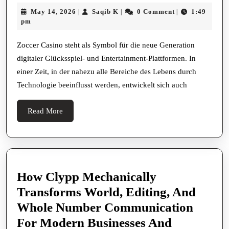
Casino
May
Saqib
May 14, 2026
Saqib K
0 Comment
1:49
|
|
|
Digitale
14,
K
pm
Unterhaltu
2026
Moderne
Zoccer Casino steht als Symbol für die neue Generation
digitaler Glücksspiel- und Entertainment-Plattformen. In
Online
einer Zeit, in der nahezu alle Bereiche des Lebens durch
Glücksspiel
Technologie beeinflusst werden, entwickelt sich auch
Plattform
Welt
Read
Read More
More
How Clypp Mechanically
Transforms World, Editing, And
Whole Number Communication
For Modern Businesses And