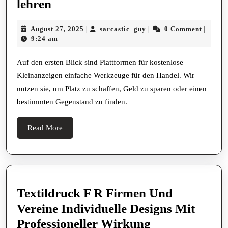
Die
lehren
Schule
August
sarcastic_guy
August 27, 2025
sarcastic_guy
0 Comment
|
|
|
des
27,
9:24 am
Lebens
2025
Was
Auf den ersten Blick sind Plattformen für kostenlose
Kleinanzeigen einfache Werkzeuge für den Handel. Wir
uns
nutzen sie, um Platz zu schaffen, Geld zu sparen oder einen
kostenlose
bestimmten Gegenstand zu finden.
Kleinanzeigen
wirklich
Read
Read More
lehren
More
Textildruck F R Firmen Und
Vereine Individuelle Designs Mit
Textildruck
Professioneller Wirkung