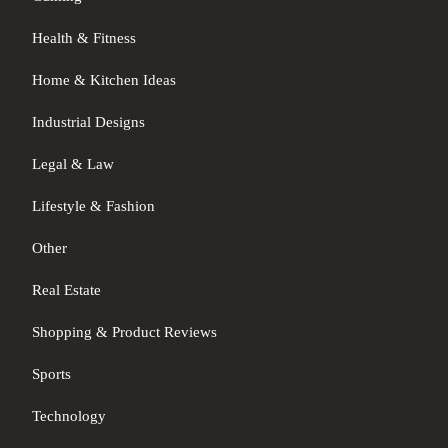
Health & Fitness
Home & Kitchen Ideas
Industrial Designs
Legal & Law
Lifestyle & Fashion
Other
Real Estate
Shopping & Product Reviews
Sports
Technology