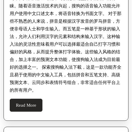
睐。随着语音激活技术的兴起，搜狗的语音输入功能允许
用户使用中文口述文本，将语音转换为书面文字。 对于那
些不熟悉的人来说，拼音是根据汉字发音的罗马拼音，方
便非母语人士和学生输入。而五笔是一种基于形状的输入
法，允许人们利用汉字的元素和结构来输入汉字。这种输
入法的灵活性意味着用户可以选择最适合自己打字习惯和
偏好的风格，从而提升整体打字体验。这些输入风格的结
合，加上丰富的预测文本功能，使搜狗输入法成为目前最
好的选择之一。 探索搜狗輸入法下載，这是一款功能齐全
且易于使用的中文输入工具，包括拼音和五笔支持、高级
预测文本、云同步和表情符号组合，非常适合任何平台上
的所有用户。
Read
Read More
More