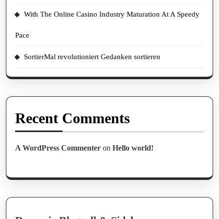
With The Online Casino Industry Maturation At A Speedy
Pace
SortierMal revolutioniert Gedanken sortieren
Recent Comments
A WordPress Commenter
on
Hello world!