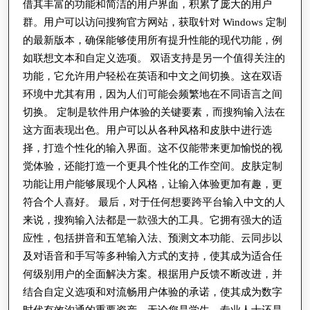
借其丰富的功能和简洁的用户界面，积累了庞大的用户
群。用户可以访问搜狗官方网站，获取针对 Windows 定制
的最新版本，确保能够使用所有提升性能的现代功能，例
如联想文本和自定义选项。 双语支持是另一个值得关注的
功能，它允许用户轻松在英语和中文之间切换。这在双语
环境中尤其有用，因为人们可能会频繁地在不同语言之间
切换。 定制是软件用户体验的关键要素，而搜狗输入法在
这方面表现出色。用户可以从各种风格和皮肤中进行选
择，打造个性化的输入界面。这不仅能带来更加愉悦的视
觉体验，还能打造一个更具个性化的工作空间。皮肤定制
功能让用户能够展现个人风格，让输入体验更加有趣，更
符合个人喜好。 最后，对于任何想要跨平台输入中文的人
来说，搜狗输入法都是一款强大的工具。它拥有强大的适
应性，包括拼音和五笔输入法、预测文本功能、云同步以
及对语音和手写等多种输入方式的支持，使其成为适合任
何级别用户的全面解决方案。根据用户反馈不断改进，并
结合自定义选项和对流畅用户体验的承诺，使其成为数字
时代有效沟通的重要资产。无论您是学生、专业人士还是