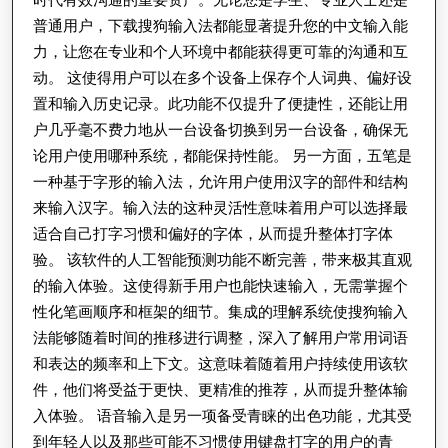
普通用户，下载搜狗输入法都能显著提升您的中文输入能
力，让您在专业和个人环境中都能获得更可靠的沟通和互
动。 这使得用户可以在多个设备上保存个人词典、偏好设
置和输入历史记录。此功能不仅提升了便捷性，还能让用
户几乎毫不费力地从一台设备切换到另一台设备，确保无
论用户使用哪种系统，都能保持性能。 另一方面，五笔是
一种基于字形的输入法，允许用户使用汉字的部件和结构
来输入汉字。输入法的这种灵活性意味着用户可以选择最
适合自己打字习惯和偏好的字体，从而提升整体打字体
验。 该软件的人工智能预测功能不断完善，带来极其直观
的输入体验。这使得新手用户也能快速输入，无需掌握个
性化笔画顺序和框架的细节。集成的理解系统使搜狗输入
法能够随着时间的推移进行调整，深入了解用户常用词语
和表达的频率和上下文。这意味着随着用户持续使用该软
件，他们将受益于更快、更精准的推荐，从而提升整体输
入体验。 语音输入是另一项备受青睐的出色功能，尤其受
到年轻人以及那些可能不习惯使用键盘打字的用户的青