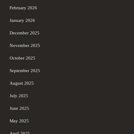
February 2026
January 2026
December 2025
November 2025
October 2025
September 2025
August 2025
July 2025
June 2025
May 2025
April 2025