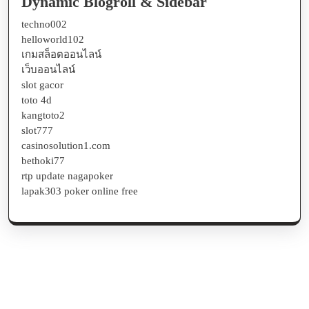
Dynamic Blogroll & Sidebar
techno002
helloworld102
เกมสล็อตออนไลน์
เว็บออนไลน์
slot gacor
toto 4d
kangtoto2
slot777
casinosolution1.com
bethoki77
rtp update nagapoker
lapak303 poker online free