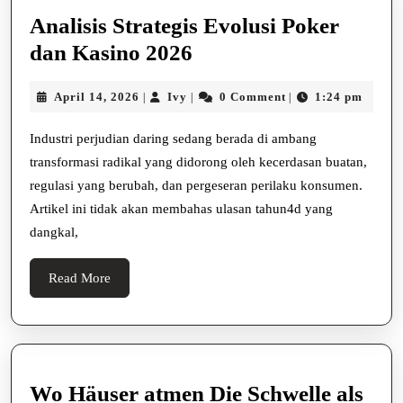
Analisis Strategis Evolusi Poker
Analisis
dan Kasino 2026
Strategis
April
Ivy
April 14, 2026
Ivy
0 Comment
1:24 pm
|
|
|
Evolusi
14,
Poker
2026
Industri perjudian daring sedang berada di ambang
dan
transformasi radikal yang didorong oleh kecerdasan buatan,
Kasino
regulasi yang berubah, dan pergeseran perilaku konsumen.
Artikel ini tidak akan membahas ulasan tahun4d yang
2026
dangkal,
Read
Read More
More
Wo Häuser atmen Die Schwelle als