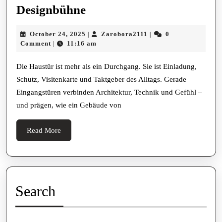
Wo
Designbühne
Häuser
October
Zarobora2111
October 24, 2025
Zarobora2111
0
|
|
atmen
24,
Comment
11:16 am
|
Die
2025
Schwelle
Die Haustür ist mehr als ein Durchgang. Sie ist Einladung,
Schutz, Visitenkarte und Taktgeber des Alltags. Gerade
als
Eingangstüren verbinden Architektur, Technik und Gefühl –
Designbühne
und prägen, wie ein Gebäude von
Read
Read More
More
Search