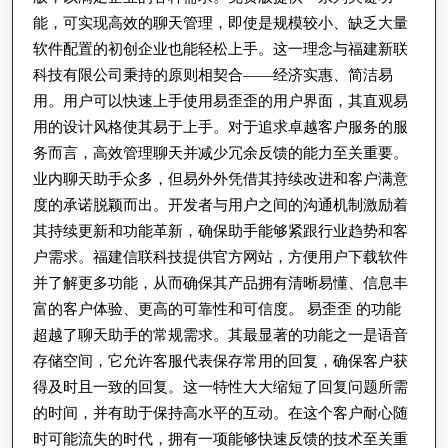
通
能，可实现高效的聊天管理，即使是规模较小、缺乏大量
工
软件配置的初创企业也能轻松上手。这一理念与福建新联
具
科技有限公司秉持的原则相契合——经济实惠、简洁易
用。用户可以快速上手使用易歪歪的用户界面，其直观易
用的设计风格使其易于上手。对于追求卓越客户服务的服
务而言，高效管理聊天并减少冗余反馈的能力至关重要。
业内聊天助手众多，但易外外凭借其持续改进和客户满意
度的承诺脱颖而出。开发者与用户之间的沟通机制激励着
其持续更新和功能革新，确保助手能够紧跟行业趋势和客
户需求。福建信联科技提供官方网站，方便用户下载软件
并了解更多功能，从而确保其产品拥有清晰易懂、信息丰
富的客户体验、更高的可靠性和可信度。 易歪歪 的功能
超越了聊天助手的常规需求。其最显著的功能之一是语音
存储空间，它允许客服代表保存常用的回复，确保客户获
得及时且一致的回复。这一特性大大缩短了回复问题所需
的时间，并有助于保持高水平的互动。在这个客户耐心随
时可能流失的时代，拥有一项能够快速反馈的技术至关重