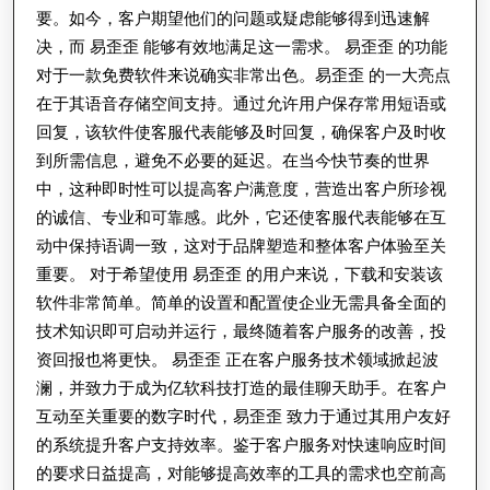
要。如今，客户期望他们的问题或疑虑能够得到迅速解
决，而 易歪歪 能够有效地满足这一需求。 易歪歪 的功能
对于一款免费软件来说确实非常出色。易歪歪 的一大亮点
在于其语音存储空间支持。通过允许用户保存常用短语或
回复，该软件使客服代表能够及时回复，确保客户及时收
到所需信息，避免不必要的延迟。在当今快节奏的世界
中，这种即时性可以提高客户满意度，营造出客户所珍视
的诚信、专业和可靠感。此外，它还使客服代表能够在互
动中保持语调一致，这对于品牌塑造和整体客户体验至关
重要。 对于希望使用 易歪歪 的用户来说，下载和安装该
软件非常简单。简单的设置和配置使企业无需具备全面的
技术知识即可启动并运行，最终随着客户服务的改善，投
资回报也将更快。 易歪歪 正在客户服务技术领域掀起波
澜，并致力于成为亿软科技打造的最佳聊天助手。在客户
互动至关重要的数字时代，易歪歪 致力于通过其用户友好
的系统提升客户支持效率。鉴于客户服务对快速响应时间
的要求日益提高，对能够提高效率的工具的需求也空前高