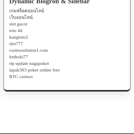
Dynamic Blogroll & Sidebar
เกมสล็อตออนไลน์
เว็บออนไลน์
slot gacor
toto 4d
kangtoto2
slot777
casinosolution1.com
bethoki77
rtp update nagapoker
lapak303 poker online free
BTC casinos