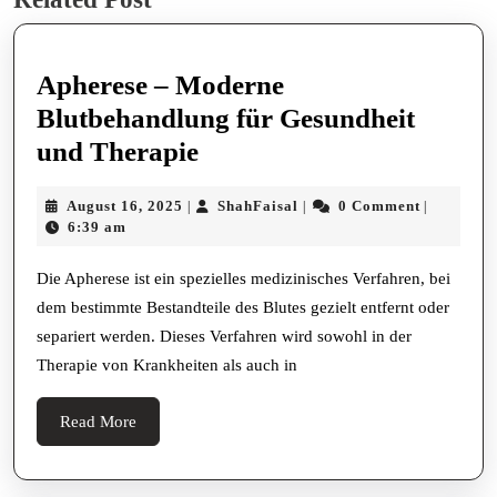
post:
post:
Apherese – Moderne
Blutbehandlung für Gesundheit
Apherese
und Therapie
–
August
ShahFaisal
August 16, 2025
ShahFaisal
0 Comment
|
|
|
Moderne
16,
6:39 am
Blutbehandlung
2025
für
Die Apherese ist ein spezielles medizinisches Verfahren, bei
dem bestimmte Bestandteile des Blutes gezielt entfernt oder
Gesundheit
separiert werden. Dieses Verfahren wird sowohl in der
und
Therapie von Krankheiten als auch in
Therapie
Read
Read More
More