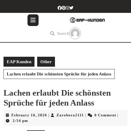
Skip
to
content
Skip
to
Search
content
EAP Kunden
Other
Lachen erlaubt Die schönsten Sprüche für jeden Anlass
Lachen erlaubt Die schönsten
Sprüche für jeden Anlass
February
Zarobora2111
February 16, 2026
Zarobora2111
0 Comment
|
|
|
16,
2:54 pm
2026