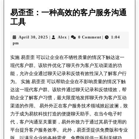
易歪歪：一种高效的客户服务沟通
易
工具
歪
April
Alex
April 30, 2025
Alex
0 Comment
1:04
|
|
|
歪：
30,
pm
一
2025
种
实施 易歪歪 可以让企业在不牺牲质量的情况下触达这一
现代客户群。该软件优化了聊天作为客户互动渠道的功
高
能，允许企业通过聊天记录和反馈有效性深入了解客户行
效
为。 实施 易歪歪 可以帮助企业在不影响质量的情况下触
的
达这一现代客户群。该软件通过聊天记录和反馈绩效，帮
客
助企业了解客户习惯，最大限度地发挥聊天作为客户互动
户
渠道的作用。 易外外正在客户服务技术领域掀起波澜，致
服
力于成为易软科技打造的便捷聊天助手。在当今电子时
代，客户沟通至关重要，易外外致力于通过其易于使用的
务
平台提升客户服务效率。 此外，易歪歪提供免费版和专业
沟
版，以满足企业的各种需求。免费版提供一系列关键功