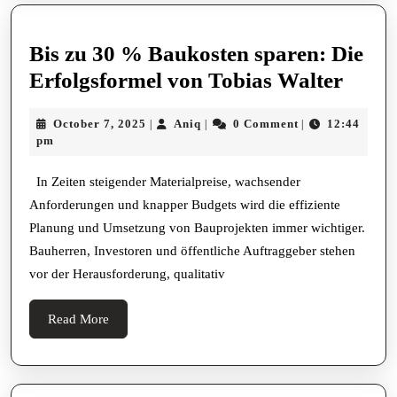
Bis zu 30 % Baukosten sparen: Die
Bis
Erfolgsformel von Tobias Walter
zu
October
Aniq
October 7, 2025
Aniq
0 Comment
12:44
|
|
|
30
7,
pm
%
2025
Bauk
In Zeiten steigender Materialpreise, wachsender
Anforderungen und knapper Budgets wird die effiziente
spare
Planung und Umsetzung von Bauprojekten immer wichtiger.
Die
Bauherren, Investoren und öffentliche Auftraggeber stehen
Erfol
vor der Herausforderung, qualitativ
von
Tobia
Read
Read More
More
Walte