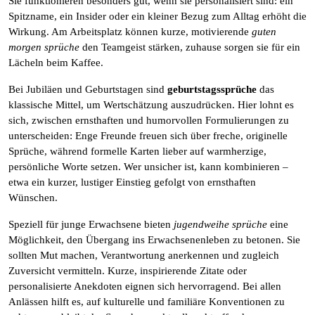
Sie funktionieren besonders gut, wenn sie personalisiert sind: ein
Spitzname, ein Insider oder ein kleiner Bezug zum Alltag erhöht die
Wirkung. Am Arbeitsplatz können kurze, motivierende
guten
morgen sprüche
den Teamgeist stärken, zuhause sorgen sie für ein
Lächeln beim Kaffee.
Bei Jubiläen und Geburtstagen sind
geburtstagssprüche
das
klassische Mittel, um Wertschätzung auszudrücken. Hier lohnt es
sich, zwischen ernsthaften und humorvollen Formulierungen zu
unterscheiden: Enge Freunde freuen sich über freche, originelle
Sprüche, während formelle Karten lieber auf warmherzige,
persönliche Worte setzen. Wer unsicher ist, kann kombinieren –
etwa ein kurzer, lustiger Einstieg gefolgt von ernsthaften
Wünschen.
Speziell für junge Erwachsene bieten
jugendweihe sprüche
eine
Möglichkeit, den Übergang ins Erwachsenenleben zu betonen. Sie
sollten Mut machen, Verantwortung anerkennen und zugleich
Zuversicht vermitteln. Kurze, inspirierende Zitate oder
personalisierte Anekdoten eignen sich hervorragend. Bei allen
Anlässen hilft es, auf kulturelle und familiäre Konventionen zu