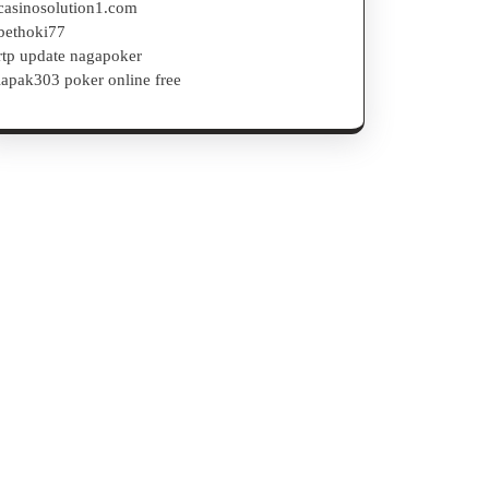
casinosolution1.com
bethoki77
rtp update nagapoker
lapak303 poker online free