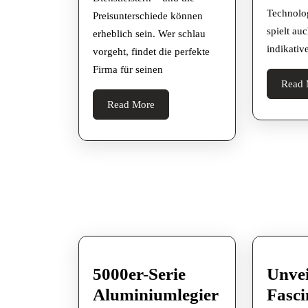
Technolo
Preisunterschiede können
spielt au
erheblich sein. Wer schlau
indikativ
vorgeht, findet die perfekte
Firma für seinen
Read 
Read
Read More
More
5000er-Serie
Unvei
Aluminiumlegier
Fasci