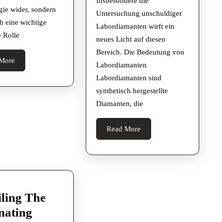
Insbesondere die
gie wider, sondern
Untersuchung unschuldiger
ch eine wichtige
Labordiamanten wirft ein
e Rolle
neues Licht auf diesen
Bereich. Die Bedeutung von
Read
More
Labordiamanten
More
Labordiamanten sind
synthetisch hergestellte
Diamanten, die
Read
Read More
More
ling The
nating