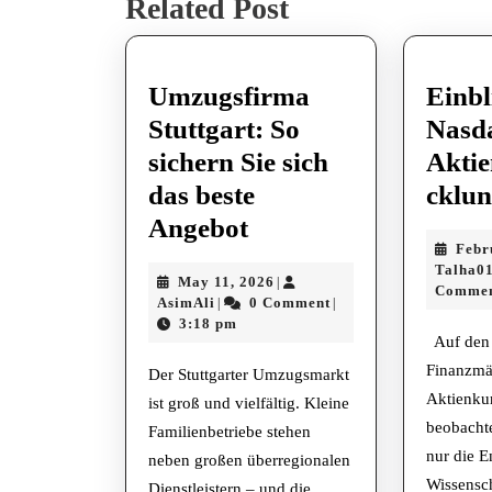
Related Post
post:
Umzugsfirma
Einbl
Stuttgart: So
Nasd
sichern Sie sich
Aktie
das beste
cklu
Umzugsfirma
Angebot
Febr
Stuttgart:
Talha0
May
May 11, 2026
|
So
Comme
AsimAli
11,
AsimAli
0 Comment
|
|
sichern
2026
3:18 pm
Auf den 
Sie
Finanzmä
Der Stuttgarter Umzugsmarkt
sich
Aktienku
ist groß und vielfältig. Kleine
das
beobachte
Familienbetriebe stehen
beste
nur die E
neben großen überregionalen
Angebot
Wissensc
Dienstleistern – und die