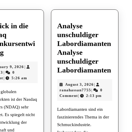
post:
ick in die
Analyse
aq
unschuldiger
nkursentwi
Labordiamanten
Einblick
ng
Analyse
in
unschuldiger
February
uary 9, 2026
|
die
Analy
Labordiamanten
Talha013
9,
13
0
|
Nasdaq
unschu
2026
nt
5:26 am
|
August
August 3, 2026
|
Aktienkursentwicklung
Labor
ranahassan7755
3,
ranahassan7755
0
|
globalen
Analy
2026
Comment
2:13 pm
|
rkten ist der Nasdaq
unschu
rs (NDAQ) sehr
Labordiamanten sind ein
Labor
t. Es spiegelt nicht
faszinierendes Thema in der
ntwicklung der
Schmuckindustrie.
haft und