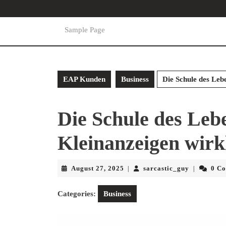
Skip
to
content
Sample Page
Skip
to
content
EAP Kunden
Business
Die Schule des Leb
Die Schule des Leb
Kleinanzeigen wirk
August
sarcastic_
August 27, 2025
sarcastic_guy
0 C
|
|
27,
2025
Categories:
Business