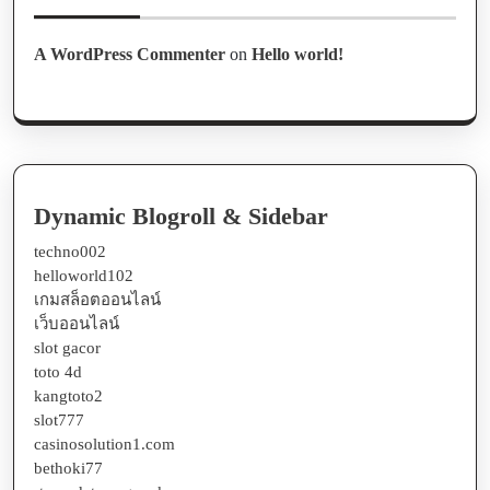
A WordPress Commenter
on
Hello world!
Dynamic Blogroll & Sidebar
techno002
helloworld102
เกมสล็อตออนไลน์
เว็บออนไลน์
slot gacor
toto 4d
kangtoto2
slot777
casinosolution1.com
bethoki77