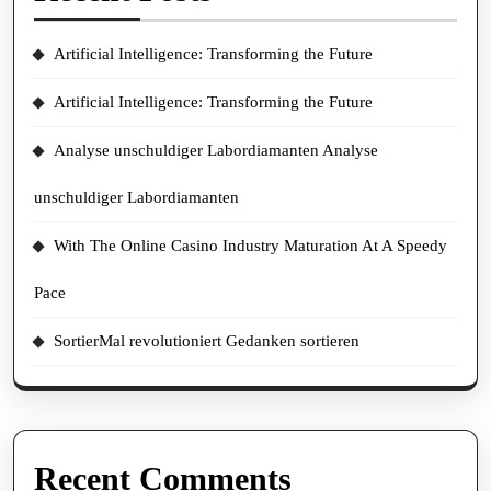
Artificial Intelligence: Transforming the Future
Artificial Intelligence: Transforming the Future
Analyse unschuldiger Labordiamanten Analyse
unschuldiger Labordiamanten
With The Online Casino Industry Maturation At A Speedy
Pace
SortierMal revolutioniert Gedanken sortieren
Recent Comments