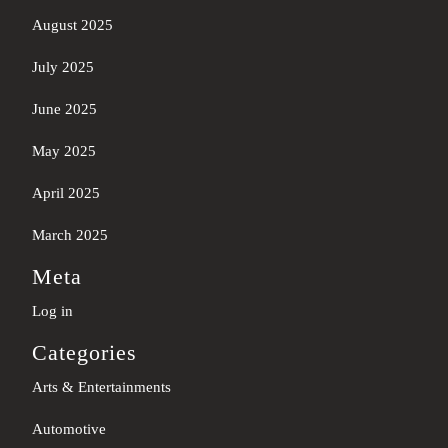
August 2025
July 2025
June 2025
May 2025
April 2025
March 2025
Meta
Log in
Categories
Arts & Entertainments
Automotive