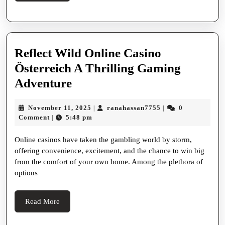
More
für
Glücksspiel-
Enthusiasten
Reflect Wild Online Casino
Österreich A Thrilling Gaming
Reflect
Adventure
Wild
November
ranahassan7755
November 11, 2025
ranahassan7755
0
|
|
Online
11,
Comment
5:48 pm
|
Casino
2025
Online casinos have taken the gambling world by storm,
Österreich
offering convenience, excitement, and the chance to win big
A
from the comfort of your own home. Among the plethora of
Thrilling
options
Gaming
Adventure
Read
Read More
More