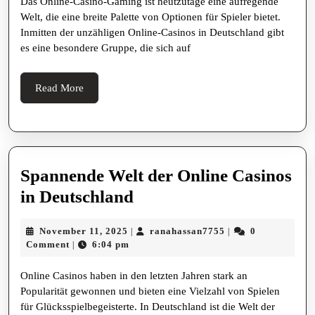
Das Online-Casino-Gaming ist heutzutage eine aufregende
Online
Welt, die eine breite Palette von Optionen für Spieler bietet.
Casino
Inmitten der unzähligen Online-Casinos in Deutschland gibt
Deutschland
es eine besondere Gruppe, die sich auf
Read
Read More
More
Spannende Welt der Online Casinos
Spannende
in Deutschland
Welt
November
ranahassan7755
November 11, 2025
ranahassan7755
0
|
|
der
11,
Comment
6:04 pm
|
Online
2025
Online Casinos haben in den letzten Jahren stark an
Casinos
Popularität gewonnen und bieten eine Vielzahl von Spielen
in
für Glücksspielbegeisterte. In Deutschland ist die Welt der