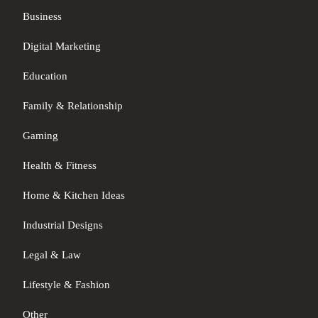
Business
Digital Marketing
Education
Family & Relationship
Gaming
Health & Fitness
Home & Kitchen Ideas
Industrial Designs
Legal & Law
Lifestyle & Fashion
Other